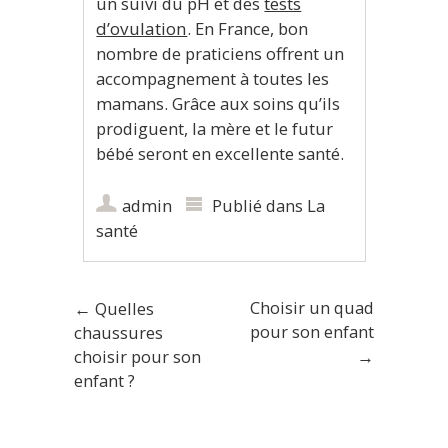
un suivi du pH et des
tests
d’ovulation
. En France, bon
nombre de praticiens offrent un
accompagnement à toutes les
mamans. Grâce aux soins qu’ils
prodiguent, la mère et le futur
bébé seront en excellente santé.
admin
Publié dans
La
santé
Choisir un quad
Poster navigation
←
Quelles
pour son enfant
chaussures
choisir pour son
→
enfant ?